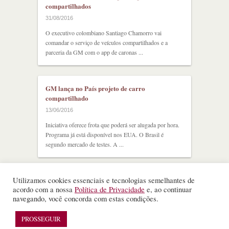
compartilhados
31/08/2016
O executivo colombiano Santiago Chamorro vai
comandar o serviço de veículos compartilhados e a
parceria da GM com o app de caronas ...
GM lança no País projeto de carro
compartilhado
13/06/2016
Iniciativa oferece frota que poderá ser alugada por hora.
Programa já está disponível nos EUA. O Brasil é
segundo mercado de testes. A ...
Utilizamos cookies essenciais e tecnologias semelhantes de
acordo com a nossa
Política de Privacidade
e, ao continuar
navegando, você concorda com estas condições.
©
Nota Alta ESPM
. Todos os direitos reservados.
PROSSEGUIR
WordPress Theme
designed by
Theme Junkie