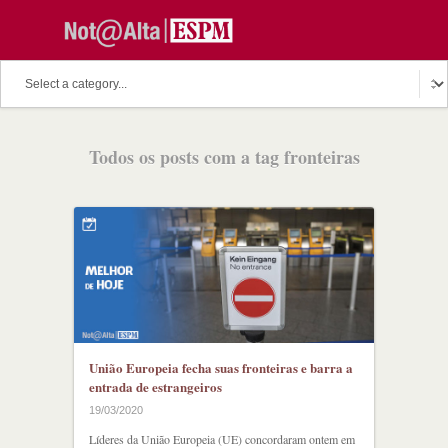
O assunto do dia
Fala Professor
O cutuco dos mestres
Todos os posts com a tag fronteiras
O melhor de hoje
Fala Aluno
Discussion Paper
Podcast
União Europeia fecha suas fronteiras e barra a
entrada de estrangeiros
19/03/2020
Líderes da União Europeia (UE) concordaram ontem em