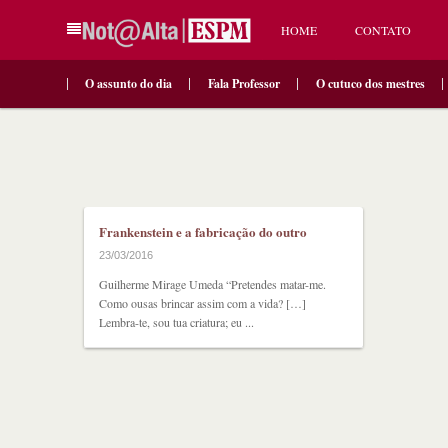
HOME
CONTATO
O assunto do dia
Fala Professor
O cutuco dos mestres
Frankenstein e a fabricação do outro
23/03/2016
Guilherme Mirage Umeda “Pretendes matar-me.
Como ousas brincar assim com a vida? […]
Lembra-te, sou tua criatura; eu ...