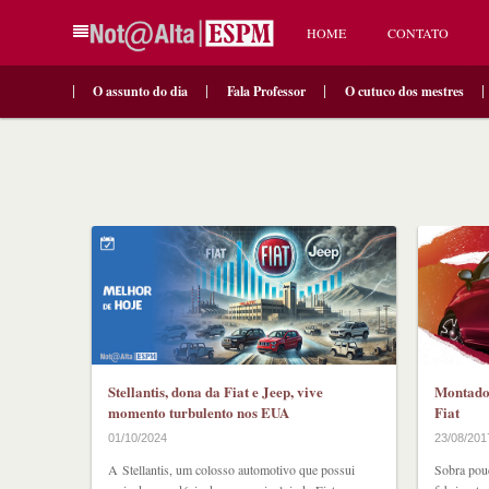
HOME
CONTATO
O assunto do dia
Fala Professor
O cutuco dos mestres
Stellantis, dona da Fiat e Jeep, vive
Montador
momento turbulento nos EUA
Fiat
01/10/2024
23/08/201
A Stellantis, um colosso automotivo que possui
Sobra pouc