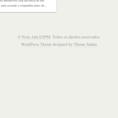
 de automóveis está em busca de um
para assumir a companhia antes da ...
©
Nota Alta ESPM
. Todos os direitos reservados.
WordPress Theme
designed by
Theme Junkie