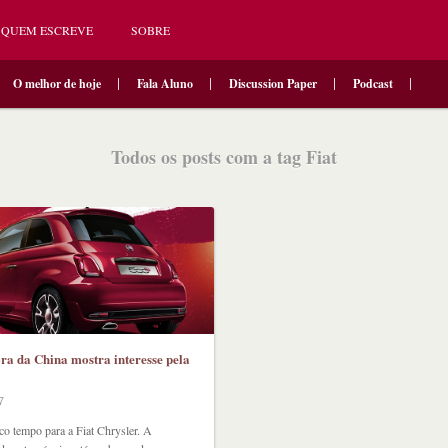
QUEM ESCREVE
SOBRE
O melhor de hoje
Fala Aluno
Discussion Paper
Podcast
Todos os posts com a tag Fiat
a da China mostra interesse pela
7
o tempo para a Fiat Chrysler. A