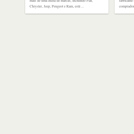
mais de uma dúzia de marcas, incluindo Fiat,
fabricante
Chrysler, Jeep, Peugeot e Ram, está ...
comprador 