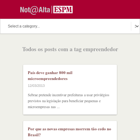
O assunto do dia
Fala Professor
O cutuco dos mestres
Todos os posts com a tag empreendedor
O melhor de hoje
Fala Aluno
Discussion Paper
Podcast
País deve ganhar 800 mil
microempreendedores
12/03/2013
Sebrae pretende incentivar prefeituras a usar privilégios
previstos na legislação para beneficiar pequenas e
microempresas nas ...
Por que as novas empresas morrem tão cedo no
Brasil?