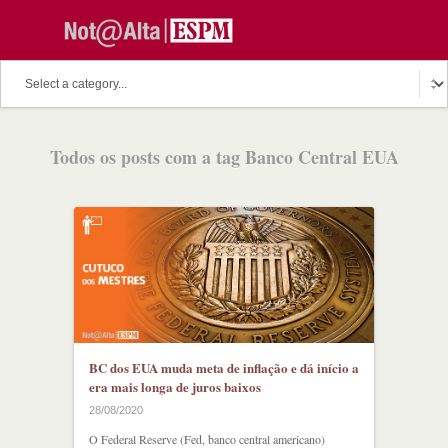
O assunto do dia
Fala Professor
O cutuco dos mestres
Todos os posts com a tag Banco Central EUA
O melhor de hoje
Fala Aluno
Discussion Paper
Podcast
BC dos EUA muda meta de inflação e dá início a
era mais longa de juros baixos
28/08/2020
O Federal Reserve (Fed, banco central americano)