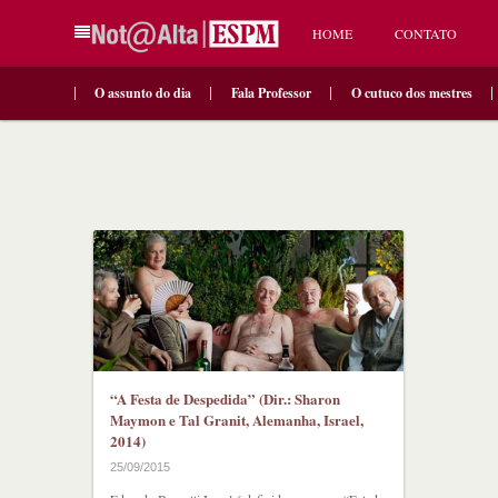
HOME
CONTATO
O assunto do dia
Fala Professor
O cutuco dos mestres
“A Festa de Despedida” (Dir.: Sharon
Maymon e Tal Granit, Alemanha, Israel,
2014)
25/09/2015