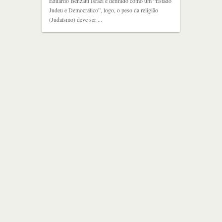
Eduardo Benzatti Israel é definido como um “Estado
Judeu e Democrático”, logo, o peso da religião
(Judaísmo) deve ser ...