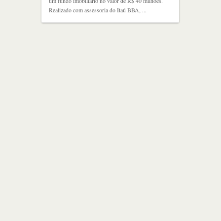
um fundo imobiliário no valor de R$ 40 milhões.
Realizado com assessoria do Itaú BBA, ...