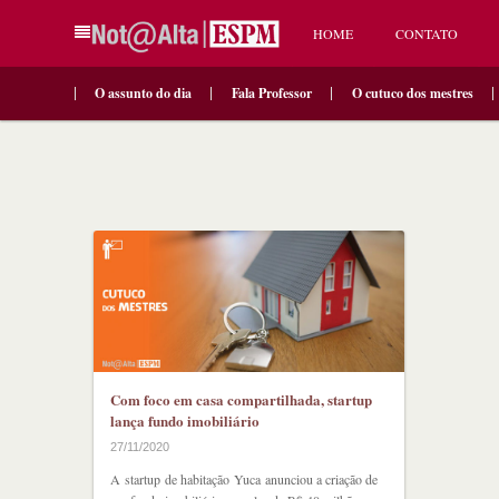
HOME
CONTATO
O assunto do dia
Fala Professor
O cutuco dos mestres
Com foco em casa compartilhada, startup
lança fundo imobiliário
27/11/2020
A startup de habitação Yuca anunciou a criação de