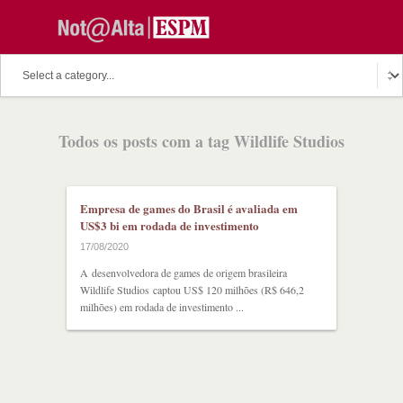
O assunto do dia
Fala Professor
O cutuco dos mestres
Todos os posts com a tag Wildlife Studios
O melhor de hoje
Fala Aluno
Discussion Paper
Podcast
Empresa de games do Brasil é avaliada em
US$3 bi em rodada de investimento
17/08/2020
A desenvolvedora de games de origem brasileira
Wildlife Studios captou US$ 120 milhões (R$ 646,2
milhões) em rodada de investimento ...