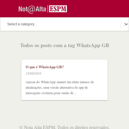
O assunto do dia
Fala Professor
O cutuco dos mestres
Todos os posts com a tag WhatsApp GB
O melhor de hoje
Fala Aluno
Discussion Paper
Podcast
O que é WhatsApp GB?
13/06/2024
Apesar do WhatsApp manter um ritmo intenso de
atualizações, uma versão alternativa do app de
mensagens costuma gerar ondas de ...
©
Nota Alta ESPM
. Todos os direitos reservados.