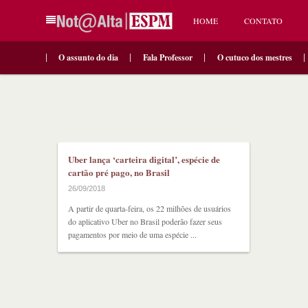
HOME
CONTATO
O assunto do dia
Fala Professor
O cutuco dos mestres
Uber lança ‘carteira digital’, espécie de
cartão pré­ pago, no Brasil
26/09/2018
A partir de quarta-feira, os 22 milhões de usuários
do aplicativo Uber no Brasil poderão fazer seus
pagamentos por meio de uma espécie ...