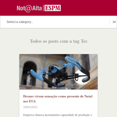
O assunto do dia
Fala Professor
O cutuco dos mestres
Todos os posts com a tag Tec
O melhor de hoje
Fala Aluno
Discussion Paper
Podcast
Drones viram sensação como presente de Natal
nos EUA
19/01/2015
Empresa chinesa incrementou capacidade de produção e