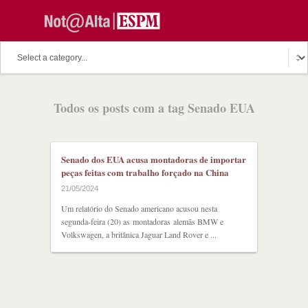
O assunto do dia
Fala Professor
O cutuco dos mestres
Todos os posts com a tag Senado EUA
O melhor de hoje
Fala Aluno
Discussion Paper
Podcast
Senado dos EUA acusa montadoras de importar
peças feitas com trabalho forçado na China
21/05/2024
Um relatório do Senado americano acusou nesta
segunda-feira (20) as montadoras alemãs BMW e
Volkswagen, a britânica Jaguar Land Rover e ...