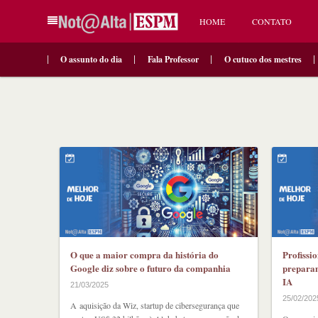
HOME
CONTATO
O assunto do dia
Fala Professor
O cutuco dos mestres
O que a maior compra da história do
Profissi
Google diz sobre o futuro da companhia
preparam
IA
21/03/2025
25/02/202
A aquisição da Wiz, startup de cibersegurança que