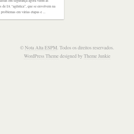
listas em segurança agora veem as
s de IA “agêntica”, que se envolvem na
 problemas em várias etapas e ...
©
Nota Alta ESPM
. Todos os direitos reservados.
WordPress Theme
designed by
Theme Junkie