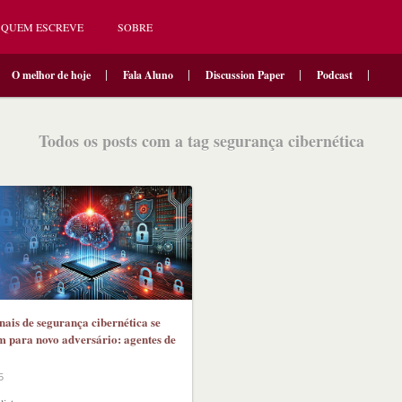
QUEM ESCREVE
SOBRE
O melhor de hoje
Fala Aluno
Discussion Paper
Podcast
Todos os posts com a tag segurança cibernética
onais de segurança cibernética se
 para novo adversário: agentes de
5