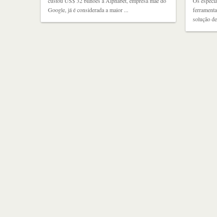
custou US$ 32 bilhões à Alphabet, empresa mãe do
Os especia
Google, já é considerada a maior ...
ferramenta
solução de