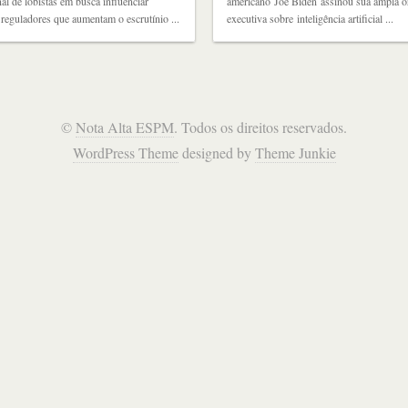
nal de lobistas em busca influenciar
americano Joe Biden assinou sua ampla 
e reguladores que aumentam o escrutínio ...
executiva sobre inteligência artificial ...
©
Nota Alta ESPM
. Todos os direitos reservados.
WordPress Theme
designed by
Theme Junkie