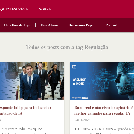
QUEM ESCREVE
SOBRE
O melhor de hoje
Fala Aluno
Discussion Paper
Podcast
Todos os posts com a tag Regulação
xpande lobby para influenciar
Dano real e não risco imaginário é
ntação de IA
melhor caminho para regular IA
4
24/11/2023
está construindo uma equipe
THE NEW YORK TIMES – Quando o pre