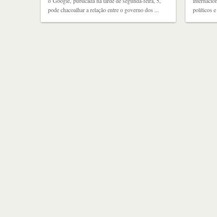
o Google, publicada na tarde de segunda-feira, 5,
internacio
pode chacoalhar a relação entre o governo dos ...
políticos 