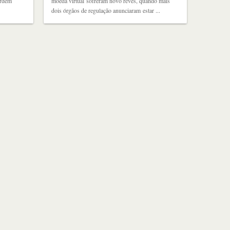
ordem
moeda virtual sofreram novo revés, quando mais
dois órgãos de regulação anunciaram estar ...