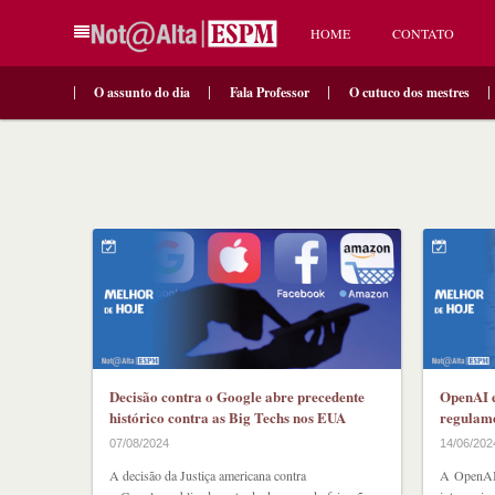
HOME
CONTATO
O assunto do dia
Fala Professor
O cutuco dos mestres
Decisão contra o Google abre precedente
OpenAI e
histórico contra as Big Techs nos EUA
regulame
07/08/2024
14/06/202
A decisão da Justiça americana contra
A OpenAI 