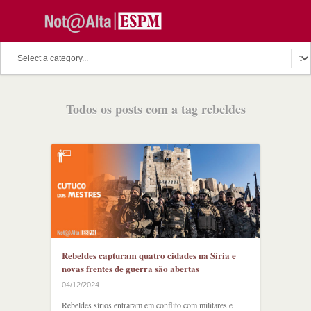
O assunto do dia
Fala Professor
O cutuco dos mestres
Todos os posts com a tag rebeldes
O melhor de hoje
Fala Aluno
Discussion Paper
Podcast
Rebeldes capturam quatro cidades na Síria e
novas frentes de guerra são abertas
04/12/2024
Rebeldes sírios entraram em conflito com militares e