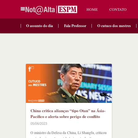
HOME
CONTATO
O assunto do dia
Fala Professor
O cutuco dos mestres
China critica alianças “tipo Otan” na Ásia-
Pacífico e alerta sobre perigo de conflito
05/06/2023
O ministro da Defesa da China, Li Shangfu, criticou