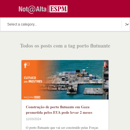
O assunto do dia
Fala Professor
O cutuco dos mestres
Todos os posts com a tag porto flutuante
O melhor de hoje
Fala Aluno
Discussion Paper
Podcast
Construção de porto flutuante em Gaza
prometida pelos EUA pode levar 2 meses
11/03/2024
O porto flutuante que vai ser construído pelas Forças