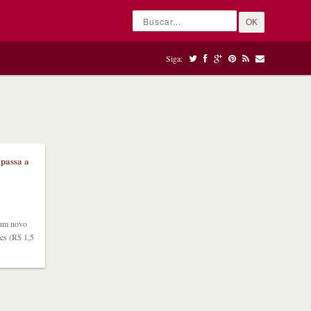
OK
Siga:
 passa a
 um novo
es (R$ 1,5