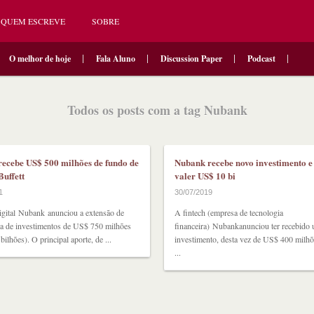
QUEM ESCREVE
SOBRE
O melhor de hoje
Fala Aluno
Discussion Paper
Podcast
Todos os posts com a tag Nubank
ecebe US$ 500 milhões de fundo de
Nubank recebe novo investimento e
uffett
valer US$ 10 bi
1
30/07/2019
igital Nubank anunciou a extensão de
A fintech (empresa de tecnologia
a de investimentos de US$ 750 milhões
financeira) Nubankanunciou ter recebido
ilhões). O principal aporte, de ...
investimento, desta vez de US$ 400 milhõ
...