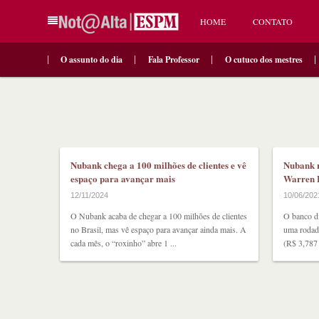
HOME
CONTATO
O assunto do dia
Fala Professor
O cutuco dos mestres
Nubank chega a 100 milhões de clientes e vê
Nubank r
espaço para avançar mais
Warren B
12/11/2024
10/06/202
O Nubank acaba de chegar a 100 milhões de clientes
O banco d
no Brasil, mas vê espaço para avançar ainda mais. A
uma rodad
cada mês, o “roxinho” abre 1 ...
(R$ 3,787 b