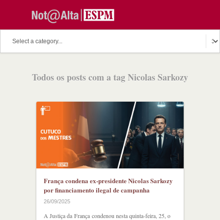
O assunto do dia
Fala Professor
O cutuco dos mestres
Todos os posts com a tag Nicolas Sarkozy
O melhor de hoje
Fala Aluno
Discussion Paper
Podcast
França condena ex-presidente Nicolas Sarkozy
por financiamento ilegal de campanha
26/09/2025
A Justiça da França condenou nesta quinta-feira, 25, o