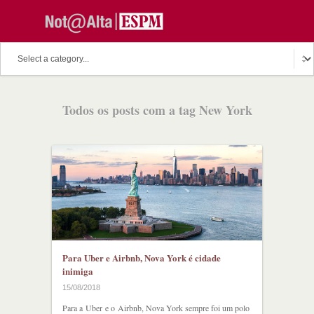
O assunto do dia
Fala Professor
O cutuco dos mestres
Todos os posts com a tag New York
O melhor de hoje
Fala Aluno
Discussion Paper
Podcast
Para Uber e Airbnb, Nova York é cidade
inimiga
15/08/2018
Para a Uber e o Airbnb, Nova York sempre foi um polo