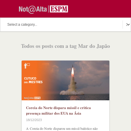
O assunto do dia
Fala Professor
O cutuco dos mestres
Todos os posts com a tag Mar do Japão
O melhor de hoje
Fala Aluno
Discussion Paper
Podcast
Coreia do Norte dispara míssil e critica
presença militar dos EUA na Ásia
18/12/2023
A Coreia do Norte disparou um míssil balístico não