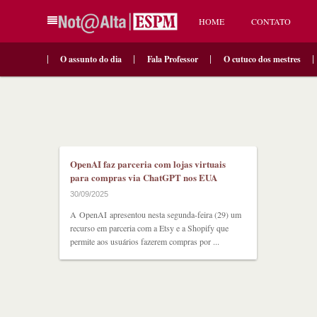
HOME
CONTATO
O assunto do dia
Fala Professor
O cutuco dos mestres
OpenAI faz parceria com lojas virtuais
para compras via ChatGPT nos EUA
30/09/2025
A OpenAI apresentou nesta segunda-feira (29) um
recurso em parceria com a Etsy e a Shopify que
permite aos usuários fazerem compras por ...