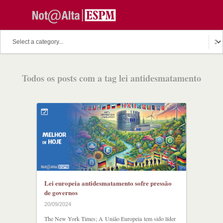
O assunto do dia
Fala Professor
O cutuco dos mestres
Todos os posts com a tag lei antidesmatamento
O melhor de hoje
Fala Aluno
Discussion Paper
Podcast
Lei europeia antidesmatamento sofre pressão
de governos
20/09/2024
The New York Times; A União Europeia tem sido líder