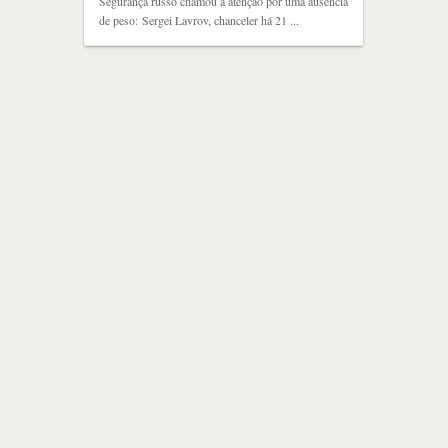
Segurança russo chamou a atenção por uma ausência
de peso: Sergei Lavrov, chanceler há 21 ...