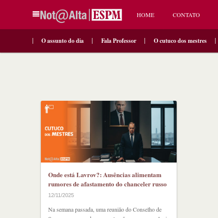
HOME
CONTATO
O assunto do dia
Fala Professor
O cutuco dos mestres
Onde está Lavrov?: Ausências alimentam
rumores de afastamento do chanceler russo
12/11/2025
Na semana passada, uma reunião do Conselho de