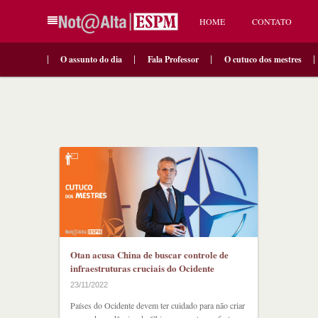
HOME
CONTATO
O assunto do dia
Fala Professor
O cutuco dos mestres
Otan acusa China de buscar controle de
infraestruturas cruciais do Ocidente
23/11/2022
Países do Ocidente devem ter cuidado para não criar