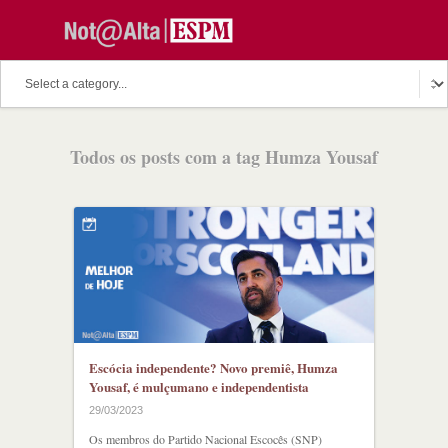
O assunto do dia
Fala Professor
O cutuco dos mestres
Todos os posts com a tag Humza Yousaf
O melhor de hoje
Fala Aluno
Discussion Paper
Podcast
Escócia independente? Novo premiê, Humza
Yousaf, é mulçumano e independentista
29/03/2023
Os membros do Partido Nacional Escocês (SNP)