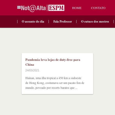
HOME
CONTATO
O assunto do dia
Fala Professor
O cutuco dos mestres
Pandemia leva lojas de duty-free para
China
24/03/2021
Hainan, uma ilha tropical a 450 km a sudoeste
de Hong Kong, costumava ser um pacato fim de
mundo, povoado por resorts baratos que ...