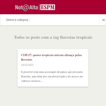
O assunto do dia
Fala Professor
O cutuco dos mestres
Todos os posts com a tag florestas tropicais
O melhor de hoje
Fala Aluno
Discussion Paper
Podcast
COP-27: países tropicais miram aliança pelas
florestas
16/11/2022
É possível criar uma associação de países que possuem
florestas, para lutar por sua preservação e ter acesso aos
vultosos recursos ...