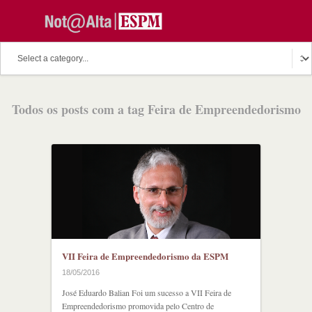
Todos os posts com a tag Feira de Empreendedorismo
VII Feira de Empreendedorismo da ESPM
18/05/2016
José Eduardo Balian Foi um sucesso a VII Feira de
Empreendedorismo promovida pelo Centro de