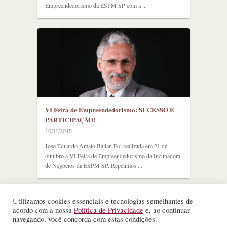
Empreendedorismo da ESPM SP com a ...
VI Feira de Empreendedorismo: SUCESSO E
PARTICIPAÇÃO!
10/11/2015
Jose Eduardo Amato Balian Foi realizada em 21 de
outubro a VI Feira de Empreendedorismo da Incubadora
de Negócios da ESPM SP. Repetimos ...
Utilizamos cookies essenciais e tecnologias semelhantes de
acordo com a nossa
Política de Privacidade
e, ao continuar
navegando, você concorda com estas condições.
©
Nota Alta ESPM
. Todos os direitos reservados.