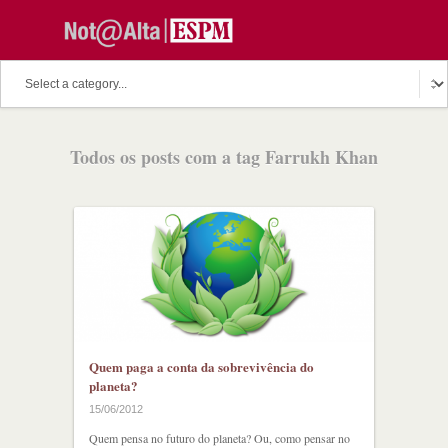
O assunto do dia
Fala Professor
O cutuco dos mestres
Todos os posts com a tag Farrukh Khan
O melhor de hoje
Fala Aluno
Discussion Paper
Podcast
Quem paga a conta da sobrevivência do
planeta?
15/06/2012
Quem pensa no futuro do planeta? Ou, como pensar no