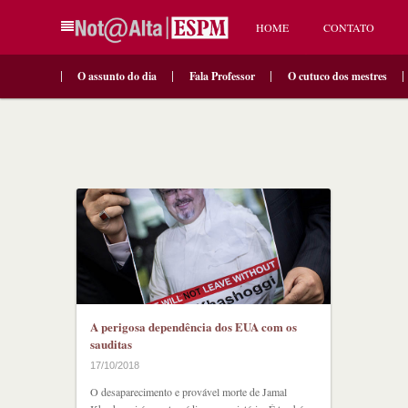
HOME
CONTATO
O assunto do dia
Fala Professor
O cutuco dos mestres
A perigosa dependência dos EUA com os
sauditas
17/10/2018
O desaparecimento e provável morte de Jamal