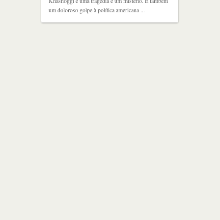
Khashoggi é uma tragédia e um mistério. É também
um doloroso golpe à política americana ...