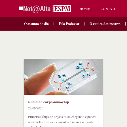
HOME
CONTATO
O assunto do dia
Fala Professor
O cutuco dos mestres
Rumo ao corpo-num-chip
22/06/2015
Primeiros chips de órgãos estão chegando e podem
acelerar teste de medicamentos e reduzir o uso de