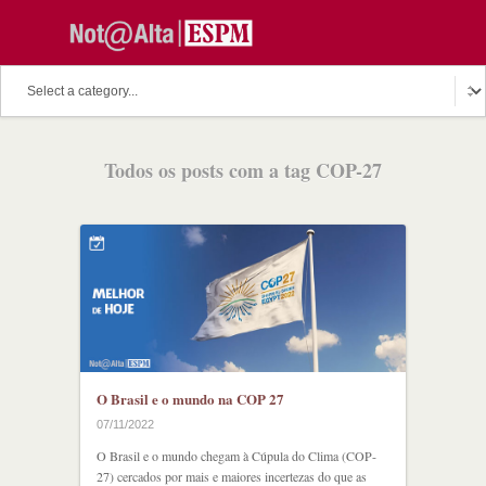
O assunto do dia
Fala Professor
O cutuco dos mestres
Todos os posts com a tag COP-27
O melhor de hoje
Fala Aluno
Discussion Paper
Podcast
O Brasil e o mundo na COP 27
07/11/2022
O Brasil e o mundo chegam à Cúpula do Clima (COP-
27) cercados por mais e maiores incertezas do que as