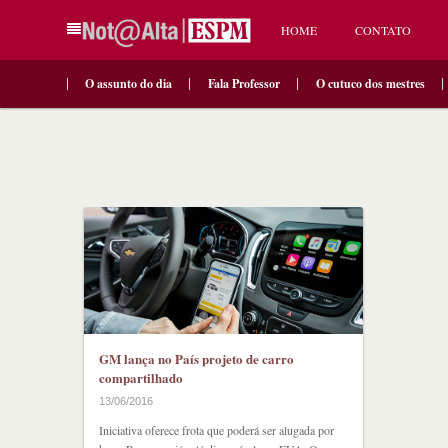
HOME
CONTATO
O assunto do dia
Fala Professor
O cutuco dos mestres
GM lança no País projeto de carro
compartilhado
13/06/2016
Iniciativa oferece frota que poderá ser alugada por