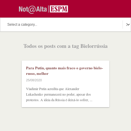
O assunto do dia
Fala Professor
O cutuco dos mestres
Todos os posts com a tag Bielorrússia
O melhor de hoje
Fala Aluno
Discussion Paper
Podcast
Para Putin, quanto mais fraco o governo bielo-
russo, melhor
25/08/2020
Vladimir Putin acredita que Alexander
Lukashenko permanecerá no poder, apesar dos
protestos. A ideia da Rússia é deixá-lo sofrer, ...