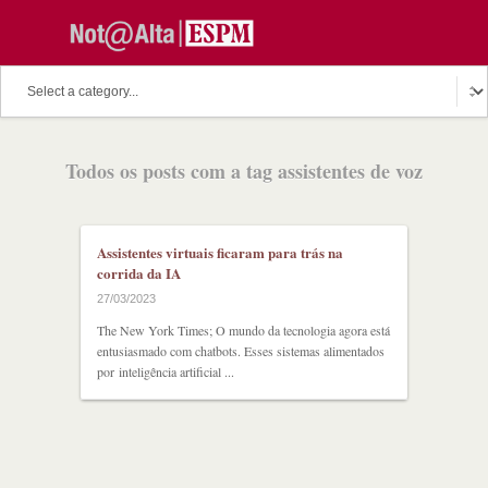
O assunto do dia
Fala Professor
O cutuco dos mestres
Todos os posts com a tag assistentes de voz
O melhor de hoje
Fala Aluno
Discussion Paper
Podcast
Assistentes virtuais ficaram para trás na
corrida da IA
27/03/2023
The New York Times; O mundo da tecnologia agora está
entusiasmado com chatbots. Esses sistemas alimentados
por inteligência artificial ...