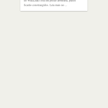
do WikiLeaks está em prisão arbitrária, países
ficarão constrangidos. Leia mais no ...