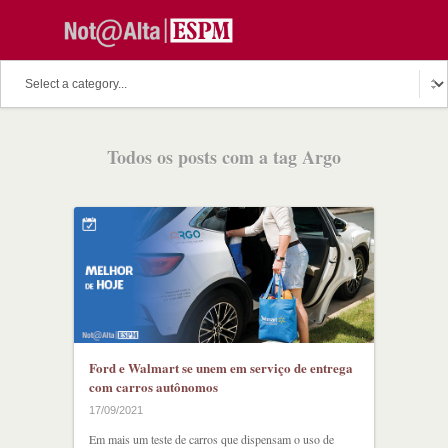
O assunto do dia
Fala Professor
O cutuco dos mestres
Todos os posts com a tag Argo
O melhor de hoje
Fala Aluno
Discussion Paper
Podcast
Ford e Walmart se unem em serviço de entrega
com carros autônomos
17/09/2021
Em mais um teste de carros que dispensam o uso de