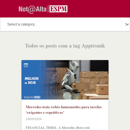
O assunto do dia
Fala Professor
O cutuco dos mestres
Todos os posts com a tag Apptronik
O melhor de hoje
Fala Aluno
Discussion Paper
Podcast
Mercedes testa robôs humanoides para tarefas
‘exigentes e repetitivas’
19/03/2024
FINANCIAL TIMES. A Mercedes-Benz está