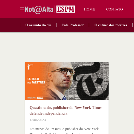
HOME
CONTATO
O assunto do dia
Fala Professor
O cutuco dos mestres
Questionado, publisher do New York Times
defende independência
13/06/2023
Em menos de um mês, o publisher do New York