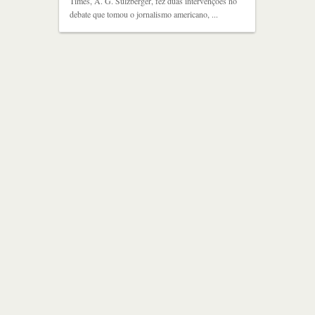
Times, A. G. Sulzberger, fez duas intervenções no
debate que tomou o jornalismo americano, ...