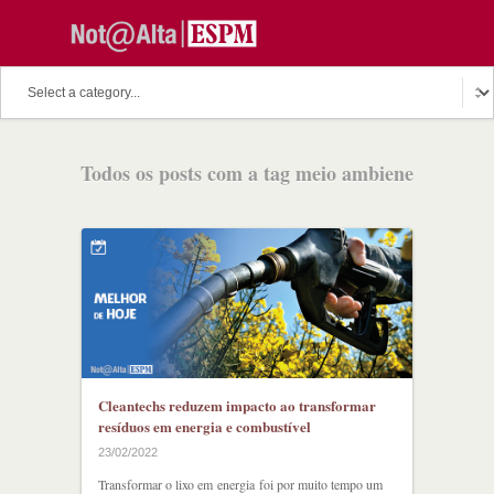
O assunto do dia
Fala Professor
O cutuco dos mestres
Todos os posts com a tag meio ambiene
O melhor de hoje
Fala Aluno
Discussion Paper
Podcast
Cleantechs reduzem impacto ao transformar
resíduos em energia e combustível
23/02/2022
Transformar o lixo em energia foi por muito tempo um