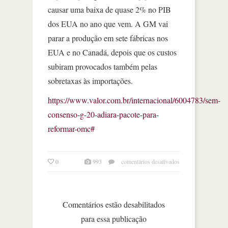
causar uma baixa de quase 2% no PIB
dos EUA no ano que vem. A GM vai
parar a produção em sete fábricas nos
EUA e no Canadá, depois que os custos
subiram provocados também pelas
sobretaxas às importações.
https://www.valor.com.br/internacional/6004783/sem-
consenso-g-20-adiara-pacote-para-
reformar-omc#
em
0
993
comentários desativados
sem
consenso,
g­
20
Comentários estão desabilitados
adiará
para essa publicação
pacote